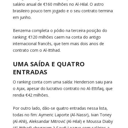
salário anual de €160 milhões no Al-Hilal. O astro
brasileiro pouco tem jogado e o seu contrato termina
em junho.
Benzema completa o pódio na terceira posição do
ranking: €120 milhões caem na conta do antigo
internacional francês, que tem mais dois anos de
contrato com o Al-Ittihad.
UMA SAÍDA E QUATRO
ENTRADAS
O ranking conta com uma saída: Henderson saiu para
o Ajax, apesar do lucrativo contrato no Al-Ettifaq, que
rendia €42 milhões.
Por outro lado, dão-se quatro entradas nessa lista,
todas no fim: Aymeric Laporte (Al-Nassr), Ivan Toney
(Al-Ahli), Aleksandar Mitrović (Al-Hilal) e Moussa Diaby
(Al-Ittihad) chegaram à Saudi League com salários a