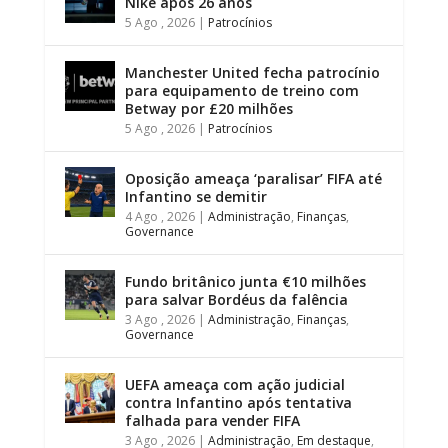
Nike após 26 anos
5 Ago , 2026
|
Patrocínios
Manchester United fecha patrocínio
para equipamento de treino com
Betway por £20 milhões
5 Ago , 2026
|
Patrocínios
Oposição ameaça ‘paralisar’ FIFA até
Infantino se demitir
4 Ago , 2026
|
Administração
,
Finanças
,
Governance
Fundo britânico junta €10 milhões
para salvar Bordéus da falência
3 Ago , 2026
|
Administração
,
Finanças
,
Governance
UEFA ameaça com ação judicial
contra Infantino após tentativa
falhada para vender FIFA
3 Ago , 2026
|
Administração
,
Em destaque
,