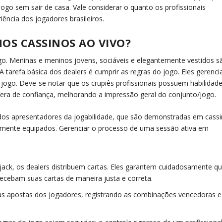
ogo sem sair de casa. Vale considerar o quanto os profissionais
iência dos jogadores brasileiros.
NOS CASSINOS AO VIVO?
o. Meninas e meninos jovens, sociáveis ​​e elegantemente vestidos s
A tarefa básica dos dealers é cumprir as regras do jogo. Eles gerenc
 jogo. Deve-se notar que os crupiês profissionais possuem habilidad
fera de confiança, melhorando a impressão geral do conjunto/jogo.
dos apresentadores da jogabilidade, que são demonstradas em cass
almente equipados. Gerenciar o processo de uma sessão ativa em
kjack, os dealers distribuem cartas. Eles garantem cuidadosamente q
recebam suas cartas de maneira justa e correta.
as apostas dos jogadores, registrando as combinações vencedoras e