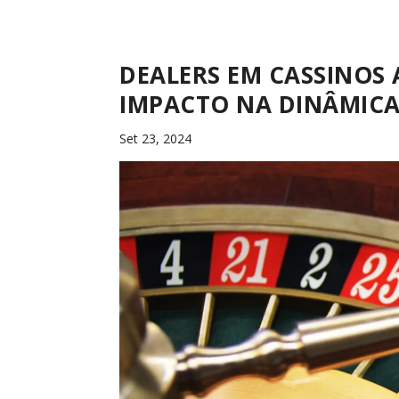
DEALERS EM CASSINOS A
IMPACTO NA DINÂMICA
Set 23, 2024