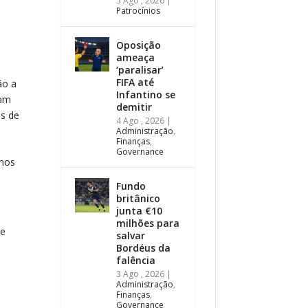
5 Ago , 2026
|
Patrocínios
Oposição
ameaça
‘paralisar’
FIFA até
ão a
Infantino se
iam
demitir
es de
4 Ago , 2026
|
Administração
,
Finanças
,
Governance
inos
Fundo
britânico
junta €10
milhões para
ue
salvar
Bordéus da
falência
3 Ago , 2026
|
Administração
,
Finanças
,
Governance