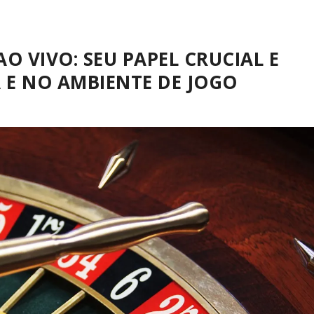
O VIVO: SEU PAPEL CRUCIAL E
 E NO AMBIENTE DE JOGO