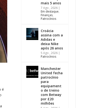
mais 5 anos
7 Ago , 2026
|
Em destaque
,
Finanças
,
Patrocínios
Croácia
assina com a
Adidas e
deixa Nike
após 26 anos
5 Ago , 2026
|
Patrocínios
Manchester
United fecha
patrocínio
para
equipament
o é
o de treino
com Betway
o
por £20
milhões
ra