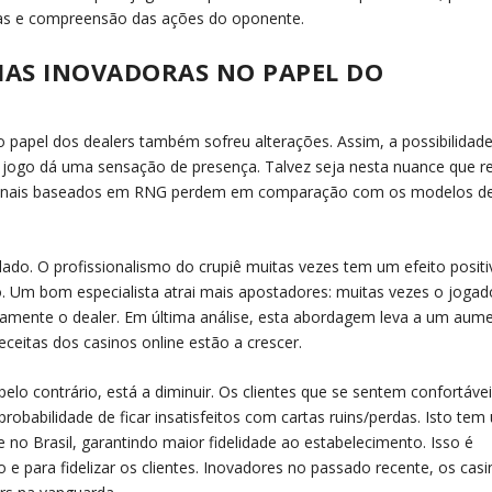
icas e compreensão das ações do oponente.
IAS INOVADORAS NO PAPEL DO
o papel dos dealers também sofreu alterações. Assim, a possibilidad
do jogo dá uma sensação de presença. Talvez seja nesta nuance que r
icionais baseados em RNG perdem em comparação com os modelos d
do. O profissionalismo do crupiê muitas vezes tem um efeito positi
. Um bom especialista atrai mais apostadores: muitas vezes o jogad
osamente o dealer. Em última análise, esta abordagem leva a um aum
eitas dos casinos online estão a crescer.
elo contrário, está a diminuir. Os clientes que se sentem confortáveis
obabilidade de ficar insatisfeitos com cartas ruins/perdas. Isto tem
e no Brasil, garantindo maior fidelidade ao estabelecimento. Isso é
e para fidelizar os clientes. Inovadores no passado recente, os cas