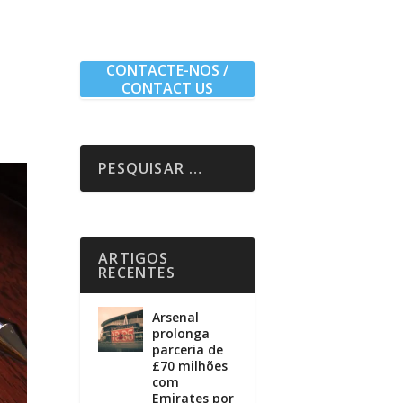
CONTACTE-NOS /
CONTACT US
ARTIGOS
RECENTES
Arsenal
prolonga
parceria de
£70 milhões
com
Emirates por