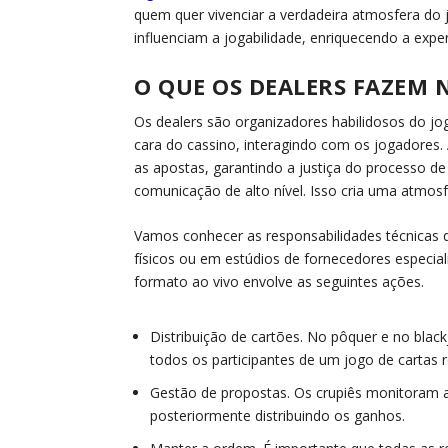
quem quer vivenciar a verdadeira atmosfera do j
influenciam a jogabilidade, enriquecendo a exper
O QUE OS DEALERS FAZEM 
Os dealers são organizadores habilidosos do jog
cara do cassino, interagindo com os jogadores. 
as apostas, garantindo a justiça do processo de
comunicação de alto nível. Isso cria uma atmos
Vamos conhecer as responsabilidades técnicas 
físicos ou em estúdios de fornecedores especi
formato ao vivo envolve as seguintes ações.
Distribuição de cartões. No pôquer e no blac
todos os participantes de um jogo de cartas 
Gestão de propostas. Os crupiês monitoram 
posteriormente distribuindo os ganhos.