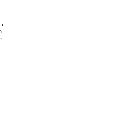
na
m
-