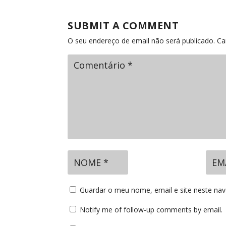
SUBMIT A COMMENT
O seu endereço de email não será publicado.
Ca
Guardar o meu nome, email e site neste na
Notify me of follow-up comments by email.