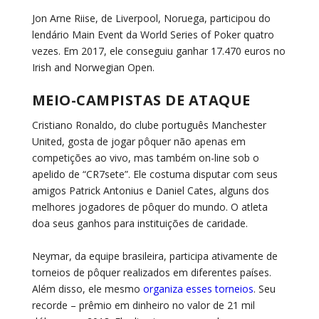
Jon Arne Riise, de Liverpool, Noruega, participou do
lendário Main Event da World Series of Poker quatro
vezes. Em 2017, ele conseguiu ganhar 17.470 euros no
Irish and Norwegian Open.
MEIO-CAMPISTAS DE ATAQUE
Cristiano Ronaldo, do clube português Manchester
United, gosta de jogar pôquer não apenas em
competições ao vivo, mas também on-line sob o
apelido de “CR7sete”. Ele costuma disputar com seus
amigos Patrick Antonius e Daniel Cates, alguns dos
melhores jogadores de pôquer do mundo. O atleta
doa seus ganhos para instituições de caridade.
Neymar, da equipe brasileira, participa ativamente de
torneios de pôquer realizados em diferentes países.
Além disso, ele mesmo
organiza esses torneios
. Seu
recorde – prêmio em dinheiro no valor de 21 mil