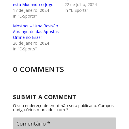
está Mudando o Jogo
22 de Julho, 2024
17 de Janeiro, 2024
In "E-Sports"
In "E-Sports"
Mostbet – Uma Revisão
Abrangente das Apostas
Online no Brasil
26 de Janeiro, 2024
In "E-Sports"
0 COMMENTS
SUBMIT A COMMENT
O seu endereço de email não será publicado.
Campos
obrigatórios marcados com
*