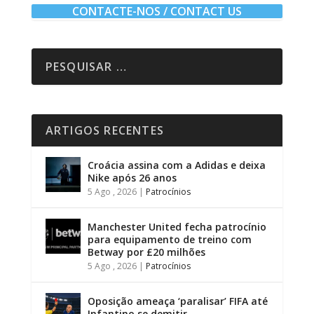
CONTACTE-NOS / CONTACT US
ARTIGOS RECENTES
Croácia assina com a Adidas e deixa
Nike após 26 anos
5 Ago , 2026
|
Patrocínios
Manchester United fecha patrocínio
para equipamento de treino com
Betway por £20 milhões
5 Ago , 2026
|
Patrocínios
Oposição ameaça ‘paralisar’ FIFA até
Infantino se demitir