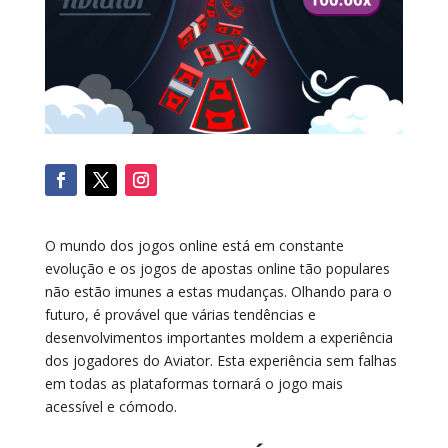
O mundo dos jogos online está em constante
evolução e os jogos de apostas online tão populares
não estão imunes a estas mudanças. Olhando para o
futuro, é provável que várias tendências e
desenvolvimentos importantes moldem a experiência
dos jogadores do Aviator. Esta experiência sem falhas
em todas as plataformas tornará o jogo mais
acessível e cómodo.