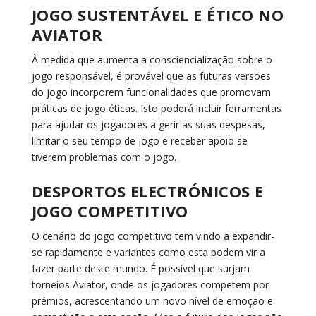
JOGO SUSTENTÁVEL E ÉTICO NO
AVIATOR
À medida que aumenta a consciencialização sobre o
jogo responsável, é provável que as futuras versões
do jogo incorporem funcionalidades que promovam
práticas de jogo éticas. Isto poderá incluir ferramentas
para ajudar os jogadores a gerir as suas despesas,
limitar o seu tempo de jogo e receber apoio se
tiverem problemas com o jogo.
DESPORTOS ELECTRÓNICOS E
JOGO COMPETITIVO
O cenário do jogo competitivo tem vindo a expandir-
se rapidamente e variantes como esta podem vir a
fazer parte deste mundo. É possível que surjam
torneios Aviator, onde os jogadores competem por
prémios, acrescentando um novo nível de emoção e