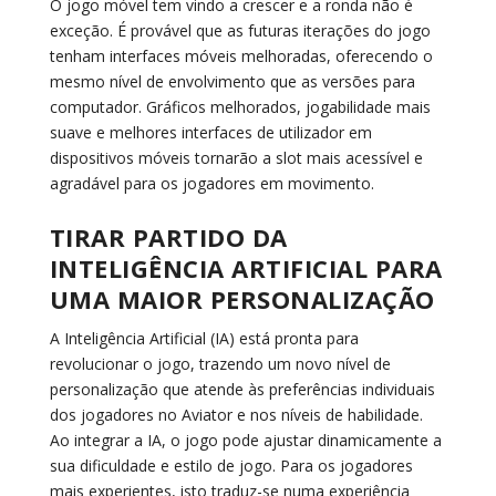
O jogo móvel tem vindo a crescer e a ronda não é
exceção. É provável que as futuras iterações do jogo
tenham interfaces móveis melhoradas, oferecendo o
mesmo nível de envolvimento que as versões para
computador. Gráficos melhorados, jogabilidade mais
suave e melhores interfaces de utilizador em
dispositivos móveis tornarão a slot mais acessível e
agradável para os jogadores em movimento.
TIRAR PARTIDO DA
INTELIGÊNCIA ARTIFICIAL PARA
UMA MAIOR PERSONALIZAÇÃO
A Inteligência Artificial (IA) está pronta para
revolucionar o jogo, trazendo um novo nível de
personalização que atende às preferências individuais
dos jogadores no Aviator e nos níveis de habilidade.
Ao integrar a IA, o jogo pode ajustar dinamicamente a
sua dificuldade e estilo de jogo. Para os jogadores
mais experientes, isto traduz-se numa experiência