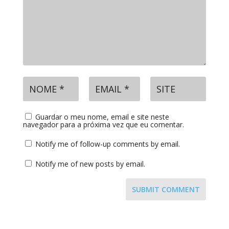
Guardar o meu nome, email e site neste
navegador para a próxima vez que eu comentar.
Notify me of follow-up comments by email.
Notify me of new posts by email.
SUBMIT COMMENT