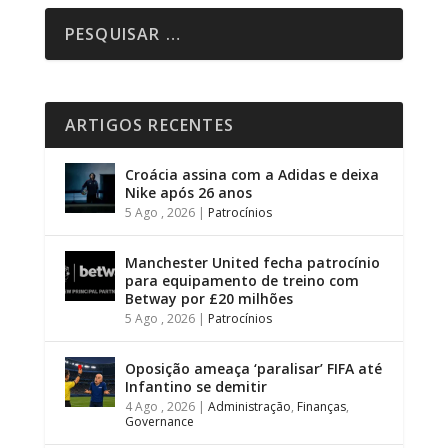
ARTIGOS RECENTES
Croácia assina com a Adidas e deixa
Nike após 26 anos
5 Ago , 2026
|
Patrocínios
Manchester United fecha patrocínio
para equipamento de treino com
Betway por £20 milhões
5 Ago , 2026
|
Patrocínios
Oposição ameaça ‘paralisar’ FIFA até
Infantino se demitir
4 Ago , 2026
|
Administração
,
Finanças
,
Governance