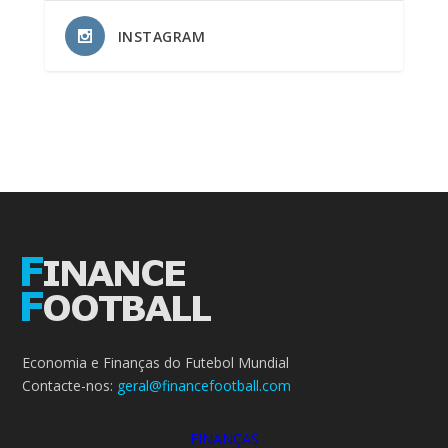
INSTAGRAM
Economia e Finanças do Futebol Mundial
Contacte-nos:
geral@financefootball.com
FINANÇAS