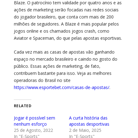
Blaze. O patrocínio tem validade por quatro anos e as
ações de marketing serão focadas nas redes sociais
do jogador brasileiro, que conta com mais de 200
milhões de seguidores. A Blaze é mais popular pelos
jogos online e os chamados jogos crash, como
Aviator e Spaceman, do que pelas apostas esportivas.
Cada vez mais as casas de apostas vão ganhando
espaço no mercado brasileiro e caindo no gosto do
público. Essas ações de marketing, de fato,
contribuem bastante para isso. Veja as melhores
operadoras do Brasil no site
https://www.esportebet.com/casas-de-apostas/
.
RELATED
Jogar é possível sem
A curta história das
nenhum esforço
apostas desportivas
25 de Agosto, 2022
2 de Maio, 2025
In "E-Sports"
In "E-Sports"