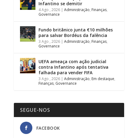
Infantino se demitir
4 Ago , 2026
|
Administração
,
Finanças
,
Governance
Fundo britânico junta €10 milhões
para salvar Bordéus da falência
3 Ago , 2026
|
Administração
,
Finanças
,
Governance
UEFA ameaça com ação judicial
contra Infantino após tentativa
falhada para vender FIFA
3 Ago , 2026
|
Administração
,
Em destaque
,
Finanças
,
Governance
SEGUE-NOS
FACEBOOK