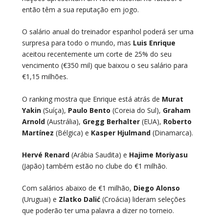
então têm a sua reputação em jogo.
O salário anual do treinador espanhol poderá ser uma
surpresa para todo o mundo, mas
Luis Enrique
aceitou recentemente um corte de 25% do seu
vencimento (€350 mil) que baixou o seu salário para
€1,15 milhões.
O ranking mostra que Enrique está atrás de
Murat
Yakin
(Suíça),
Paulo Bento
(Coreia do Sul),
Graham
Arnold
(Austrália),
Gregg Berhalter
(EUA),
Roberto
Martínez
(Bélgica) e
Kasper Hjulmand
(Dinamarca).
Hervé Renard
(Arábia Saudita) e
Hajime Moriyasu
(Japão) também estão no clube do €1 milhão.
Com salários abaixo de €1 milhão,
Diego Alonso
(Uruguai) e
Zlatko Dalić
(Croácia) lideram seleções
que poderão ter uma palavra a dizer no torneio.