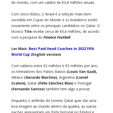
do mundo, com um salário de €3,8 milhões anuais.
Com cinco títulos, o Brasil é a seleção mais bem-
sucedida em Copas do Mundo e os brasileiros estão
novamente entre os principais candidatos no Qatar. O
técnico
Tite
recebe cerca de €3,6 milhões, de acordo
com a pesquisa do
Finance Football
.
Ler Mais:
Best Paid Head Coaches in 2022 FIFA
World Cup
(English version)
Com salários entre €2 milhões e €3 milhões por ano,
os treinadores dos Países Baixos
(Louis Van Gaal),
México
(Gerardo Martino),
Argentina
(Lionel
Scaloni),
Qatar
(Félix Sánchez Blas)
e Portugal
(Fernando Santos)
também tem algo a provar.
Enquanto o anfitrião do torneio Qatar quer dar uma
boa imagem ao mundo dentro da quadra, as outras
nações apresentam um forte historial no futebol e