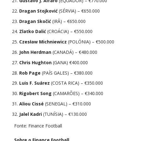
Gustavo J. Alfaro
(EQUADOR) – €770.000
Dragan Stojković
(SÉRVIA) – €650.000
Dragan Skočić
(IRÃ) – €650.000
Zlatko Dalić
(CROÁCIA) – €550.000
Czesław Michniewicz
(POLÓNIA) – €500.000
John Herdman
(CANADÁ) – €480.000
Chris Hughton
(GANA) €400.000
Rob Page
(PAÍS GALES) – €380.000
Luis F. Suárez
(COSTA RICA) – €350.000
Rigobert Song
(CAMARÕES) – €340.000
Aliou Cissé
(SENEGAL) – €310.000
Jalel Kadri
(TUNÍSIA) – €130.000
Fonte: Finance Football
Sobre o Finance Football