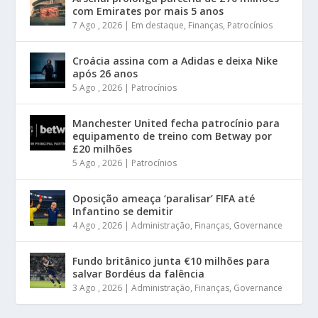
com Emirates por mais 5 anos
7 Ago , 2026
|
Em destaque
,
Finanças
,
Patrocínios
Croácia assina com a Adidas e deixa Nike
após 26 anos
5 Ago , 2026
|
Patrocínios
Manchester United fecha patrocínio para
equipamento de treino com Betway por
£20 milhões
5 Ago , 2026
|
Patrocínios
Oposição ameaça ‘paralisar’ FIFA até
Infantino se demitir
4 Ago , 2026
|
Administração
,
Finanças
,
Governance
Fundo britânico junta €10 milhões para
salvar Bordéus da falência
3 Ago , 2026
|
Administração
,
Finanças
,
Governance