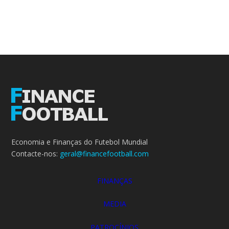
Economia e Finanças do Futebol Mundial
Contacte-nos:
geral@financefootball.com
FINANÇAS
MEDIA
PATROCÍNIOS