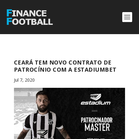
CEARÁ TEM NOVO CONTRATO DE
PATROCÍNIO COM A ESTADIUMBET
Jul 7, 2020