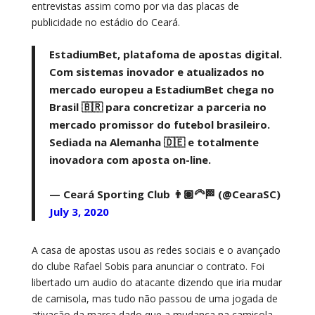
entrevistas assim como por via das placas de
publicidade no estádio do Ceará.
EstadiumBet, platafoma de apostas digital.
Com sistemas inovador e atualizados no
mercado europeu a EstadiumBet chega no
Brasil 🇧🇷 para concretizar a parceria no
mercado promissor do futebol brasileiro.
Sediada na Alemanha 🇩🇪 e totalmente
inovadora com aposta on-line.
— Ceará Sporting Club 👨🏽‍🦳🏁 (@CearaSC)
July 3, 2020
A casa de apostas usou as redes sociais e o avançado
do clube Rafael Sobis para anunciar o contrato. Foi
libertado um audio do atacante dizendo que iria mudar
de camisola, mas tudo não passou de uma jogada de
ativação da marca dado que a mudança na camisola