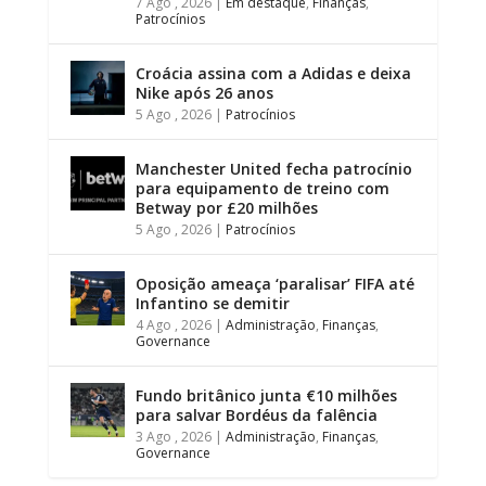
7 Ago , 2026
|
Em destaque
,
Finanças
,
Patrocínios
Croácia assina com a Adidas e deixa
Nike após 26 anos
5 Ago , 2026
|
Patrocínios
Manchester United fecha patrocínio
para equipamento de treino com
Betway por £20 milhões
5 Ago , 2026
|
Patrocínios
Oposição ameaça ‘paralisar’ FIFA até
Infantino se demitir
4 Ago , 2026
|
Administração
,
Finanças
,
Governance
Fundo britânico junta €10 milhões
para salvar Bordéus da falência
3 Ago , 2026
|
Administração
,
Finanças
,
Governance