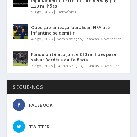
equipamento de treino com Betway por
£20 milhões
5 Ago , 2026
|
Patrocínios
Oposição ameaça ‘paralisar’ FIFA até
Infantino se demitir
4 Ago , 2026
|
Administração
,
Finanças
,
Governance
Fundo britânico junta €10 milhões para
salvar Bordéus da falência
3 Ago , 2026
|
Administração
,
Finanças
,
Governance
SEGUE-NOS
FACEBOOK
TWITTER