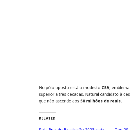
No pólo oposto está o modesto
CSA
, emblema
superior a três décadas. Natural candidato à d
que não ascende aos
50 milhões de reais.
RELATED
Reta final do Brasileirão 2023: veja
Top 20 