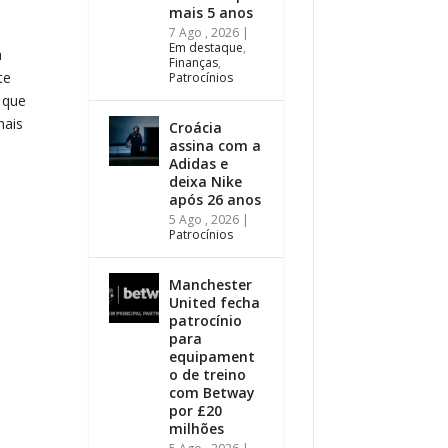
mais 5 anos
7 Ago , 2026
|
Em destaque
,
a
Finanças
,
te
Patrocínios
 que
mais
Croácia
assina com a
Adidas e
deixa Nike
após 26 anos
5 Ago , 2026
|
Patrocínios
Manchester
United fecha
patrocínio
para
equipament
o de treino
com Betway
por £20
milhões