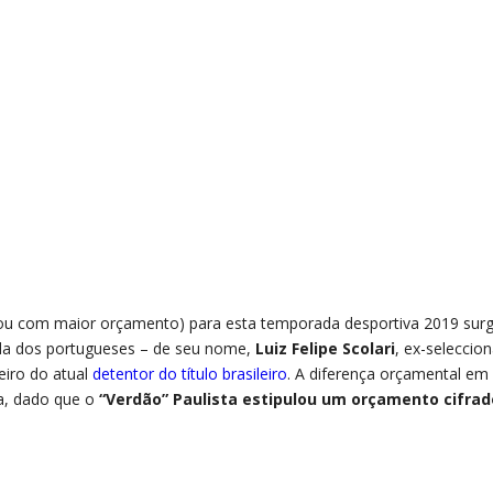
s (ou com maior orçamento) para esta temporada desportiva 2019 sur
da dos portugueses – de seu nome,
Luiz Felipe Scolari
, ex-seleccio
eiro do atual
detentor do título brasileiro
. A diferença orçamental em
va, dado que o
“Verdão” Paulista estipulou um orçamento cifrad