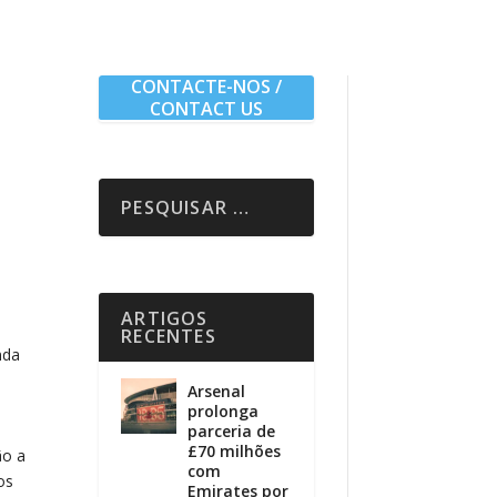
CONTACTE-NOS /
CONTACT US
ARTIGOS
o
RECENTES
nda
Arsenal
prolonga
parceria de
£70 milhões
ão a
com
os
Emirates por