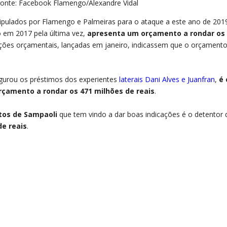
 Fonte: Facebook Flamengo/Alexandre Vidal
ipulados por Flamengo e Palmeiras para o ataque a este ano de 201
o em 2017 pela última vez,
apresenta um orçamento a rondar os
jeções orçamentais, lançadas em janeiro, indicassem que o orçament
urou os préstimos dos experientes
laterais Dani Alves e Juanfran
,
é 
rçamento a rondar os 471 milhões de reais
.
tos de Sampaoli
que tem vindo a dar boas indicações é o detentor 
de reais
.