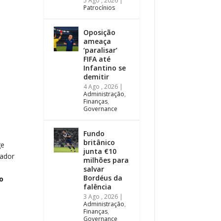
5 Ago , 2026
|
Patrocínios
Oposição
ameaça
‘paralisar’
FIFA até
Infantino se
demitir
4 Ago , 2026
|
Administração
,
Finanças
,
Governance
Fundo
britânico
ge
junta €10
nador
milhões para
salvar
Bordéus da
o
falência
3 Ago , 2026
|
Administração
,
Finanças
,
Governance