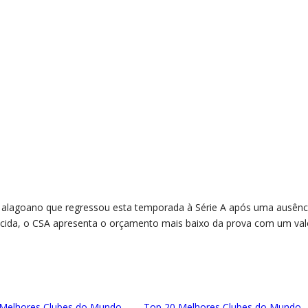
 alagoano que regressou esta temporada à Série A após uma ausênc
escida, o CSA apresenta o orçamento mais baixo da prova com um val
Melhores Clubes do Mundo
Top 20 Melhores Clubes do Mundo