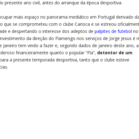
o presente ano civil, antes do arranque da época desportiva.
 ocupar mais espaço no panorama mediático em Portugal derivado d
ico que se comprometeu com o clube Carioca e se estreou oficialmen
dade e despertando o interesse dos adeptos de
palpites de futebol
no
nvestimento da direção do Flamengo nos serviços de Jorge Jesus é 
e Janeiro tem vindo a fazer e, segundo dados de janeiro deste ano, a
deroso financeiramente quanto o popular “Fla”,
detentor de um
para a presente temporada desportiva, tanto que o clube esteve
cias.