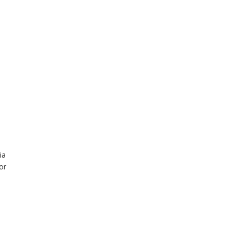
ia
or