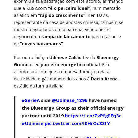
exprimiu a sua satisfação com este acordo, afirmando
que a KB88.com
“é o parceiro ideal”
, num mercado
asiático em
“rápido crescimento”
. Ben Davis,
representante da casa de apostas chinesa, também se
mostrou agradado com a parceria, vendo neste
negócio uma
rampa de lançamento
para o alcance
de
“novos patamares”
.
Por outro lado, a
Udinese
Calcio
fez da
Bluenergy
Group
o seu
parceiro energético oficial
. Este
acordo fará com que a empresa forneça toda a
eletricidade e gás durante dois anos à
Dacia Arena
,
estádio da turma italiana.
#SerieA
side
@Udinese_1896
have named
the Bluenergy Group as their official energy
partner until 2019
https://t.co/ZvPfgFEq3c
#Udinese
pic.twitter.com/I0HrOc83fY