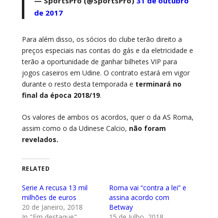
— SportsPro (@SportsPro)
31 de outubro
de 2017
Para além disso, os sócios do clube terão direito a
preços especiais nas contas do gás e da eletricidade e
terão a oportunidade de ganhar bilhetes VIP para
jogos caseiros em Udine. O contrato estará em vigor
durante o resto desta temporada e
terminará no
final da época 2018/19
.
Os valores de ambos os acordos, quer o da AS Roma,
assim como o da Udinese Calcio,
não foram
revelados.
RELATED
Serie A recusa 13 mil
Roma vai “contra a lei” e
milhões de euros
assina acordo com
20 de Janeiro, 2018
Betway
In "Em destaque"
15 de Julho, 2018