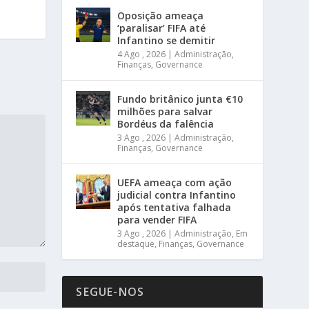
Oposição ameaça
‘paralisar’ FIFA até
Infantino se demitir
4 Ago , 2026
|
Administração
,
Finanças
,
Governance
Fundo britânico junta €10
milhões para salvar
Bordéus da falência
3 Ago , 2026
|
Administração
,
Finanças
,
Governance
UEFA ameaça com ação
judicial contra Infantino
após tentativa falhada
para vender FIFA
3 Ago , 2026
|
Administração
,
Em
destaque
,
Finanças
,
Governance
SEGUE-NOS