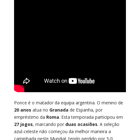
Ponce é o matador da equipa argentina. O menino de
20 anos
atua no
Granada
de Espanha, por
empréstimo da
Roma
. Esta temporada participou em
27 jogos
, marcando por
duas ocasiões
. A seleção
azul-celeste não começou da melhor maneira a
caminhada neste Mundial, tendo perdido por 3-0