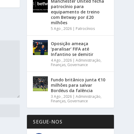
Manchester United fecha
patrocínio para
equipamento de treino
com Betway por £20
milhões
5 Ago , 2026
|
Patrocínios
Oposição ameaça
‘paralisar’ FIFA até
Infantino se demitir
4 Ago , 2026
|
Administração
,
Finanças
,
Governance
Fundo britânico junta €10
milhões para salvar
Bordéus da falência
3 Ago , 2026
|
Administração
,
Finanças
,
Governance
SEGUE-NOS