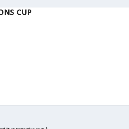
ONS CUP
gatórios marcados com
*