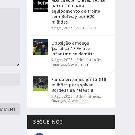
Manchester United fecha
patrocínio para
equipamento de treino
com Betway por £20
milhões
5 Ago , 2026
|
Patrocínios
Oposição ameaça
‘paralisar’ FIFA até
Infantino se demitir
4 Ago , 2026
|
Administração
,
Finanças
,
Governance
Fundo britânico junta €10
milhões para salvar
Bordéus da falência
3 Ago , 2026
|
Administração
,
Finanças
,
Governance
SEGUE-NOS