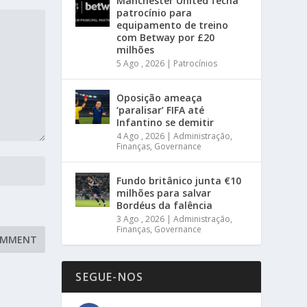
Manchester United fecha
patrocínio para
equipamento de treino
com Betway por £20
milhões
5 Ago , 2026
|
Patrocínios
Oposição ameaça
‘paralisar’ FIFA até
Infantino se demitir
4 Ago , 2026
|
Administração
,
Finanças
,
Governance
Fundo britânico junta €10
milhões para salvar
Bordéus da falência
3 Ago , 2026
|
Administração
,
Finanças
,
Governance
SEGUE-NOS