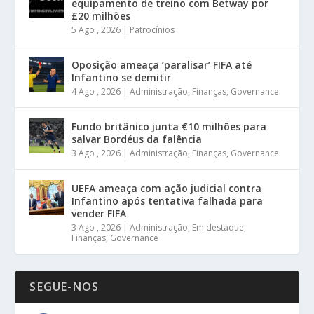
equipamento de treino com Betway por
£20 milhões
5 Ago , 2026
|
Patrocínios
Oposição ameaça ‘paralisar’ FIFA até
Infantino se demitir
4 Ago , 2026
|
Administração
,
Finanças
,
Governance
Fundo britânico junta €10 milhões para
salvar Bordéus da falência
3 Ago , 2026
|
Administração
,
Finanças
,
Governance
UEFA ameaça com ação judicial contra
Infantino após tentativa falhada para
vender FIFA
3 Ago , 2026
|
Administração
,
Em destaque
,
Finanças
,
Governance
SEGUE-NOS