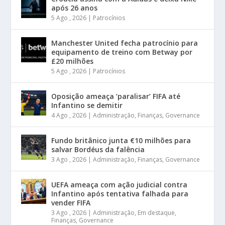
após 26 anos
5 Ago , 2026
|
Patrocínios
Manchester United fecha patrocínio para
equipamento de treino com Betway por
£20 milhões
5 Ago , 2026
|
Patrocínios
Oposição ameaça ‘paralisar’ FIFA até
Infantino se demitir
4 Ago , 2026
|
Administração
,
Finanças
,
Governance
Fundo britânico junta €10 milhões para
salvar Bordéus da falência
3 Ago , 2026
|
Administração
,
Finanças
,
Governance
UEFA ameaça com ação judicial contra
Infantino após tentativa falhada para
vender FIFA
3 Ago , 2026
|
Administração
,
Em destaque
,
Finanças
,
Governance