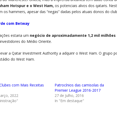
nham Hotspur e o West Ham,
os potenciais alvos dos qataris. Nes
m os hammers, apesar das “negas” dadas pelos atuais donos do club
orde com Betway
ações estaria um
negócio de aproximadamente 1,2 mil milhões
investidores do Médio Oriente.
evar a Qatar Investment Authority a adquirir o West Ham. O grupo p
estádio do West Ham.
Clubes com Mais Receitas
Patrocínios das camisolas da
Premier League 2016-2017
arço, 2022
27 de Julho, 2016
inistração"
In "Em destaque"