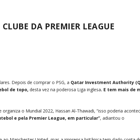
CLUBE DA PREMIER LEAGUE
lares. Depois de comprar o PSG, a
Qatar Investment Authority (Q
ebol de topo,
desta vez na poderosa Liga inglesa
. E tem mais de m
 organiza o Mundial 2022, Hassan Al-Thawadi, “isso poderia aconte
tebol e pela Premier League, em particular”
, adiantou o
da ao Manchester United, mas a imprensa britânica tem dado conta d