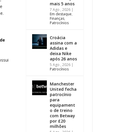
mais 5 anos
te
7 Ago , 2026
|
e.
Em destaque
,
Finanças
,
Patrocínios
Croácia
 de
assina com a
Adidas e
deixa Nike
após 26 anos
ossui
5 Ago , 2026
|
Patrocínios
Manchester
United fecha
patrocínio
para
equipament
o de treino
com Betway
por £20
milhões