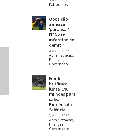
5 Ago , 2026
|
Patrocínios
Oposição
ameaça
‘paralisar’
FIFA até
Infantino se
demitir
4 Ago , 2026
|
Administração
,
Finanças
,
Governance
Fundo
britânico
junta €10
milhões para
salvar
Bordéus da
falência
3 Ago , 2026
|
Administração
,
Finanças
,
Governance