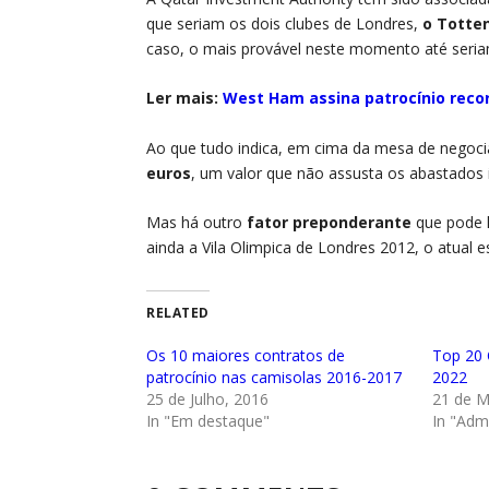
que seriam os dois clubes de Londres,
o Totte
caso, o mais provável neste momento até seria
Ler mais:
West Ham assina patrocínio rec
Ao que tudo indica, em cima da mesa de negoci
euros
, um valor que não assusta os abastados 
Mas há outro
fator preponderante
que pode l
ainda a Vila Olimpica de Londres 2012, o atual 
RELATED
Os 10 maiores contratos de
Top 20 
patrocínio nas camisolas 2016-2017
2022
25 de Julho, 2016
21 de M
In "Em destaque"
In "Adm