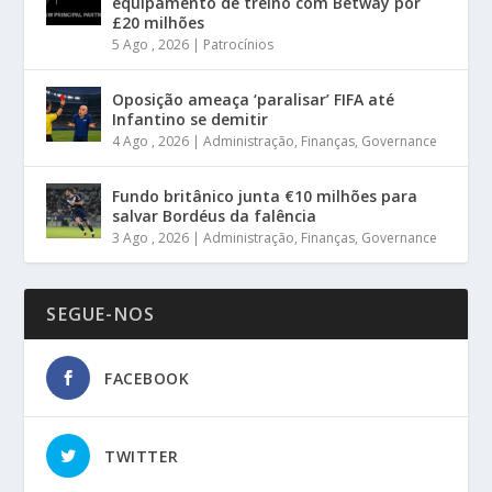
equipamento de treino com Betway por
£20 milhões
5 Ago , 2026
|
Patrocínios
Oposição ameaça ‘paralisar’ FIFA até
Infantino se demitir
4 Ago , 2026
|
Administração
,
Finanças
,
Governance
Fundo britânico junta €10 milhões para
salvar Bordéus da falência
3 Ago , 2026
|
Administração
,
Finanças
,
Governance
SEGUE-NOS
FACEBOOK
TWITTER