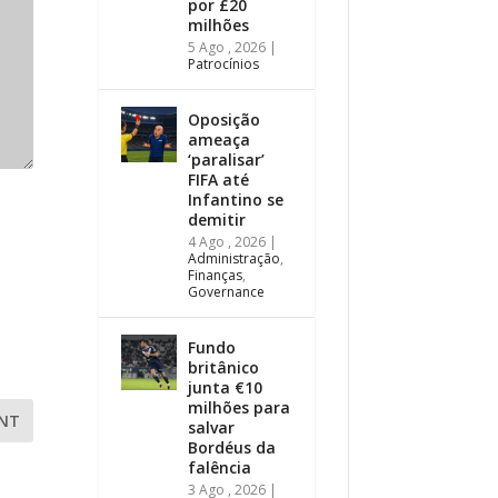
por £20
milhões
5 Ago , 2026
|
Patrocínios
Oposição
ameaça
‘paralisar’
FIFA até
Infantino se
demitir
4 Ago , 2026
|
Administração
,
Finanças
,
Governance
Fundo
britânico
junta €10
milhões para
NT
salvar
Bordéus da
falência
3 Ago , 2026
|