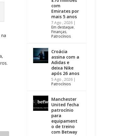
£70 milhões
com
Emirates por
mais 5 anos
7 Ago , 2026
|
Em destaque
,
Finanças
,
 na
Patrocínios
Croácia
a,
assina com a
Adidas e
ros.
deixa Nike
após 26 anos
5 Ago , 2026
|
Patrocínios
Manchester
United fecha
patrocínio
para
equipament
o de treino
com Betway