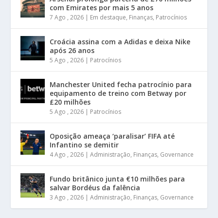
com Emirates por mais 5 anos
7 Ago , 2026
|
Em destaque
,
Finanças
,
Patrocínios
Croácia assina com a Adidas e deixa Nike
após 26 anos
5 Ago , 2026
|
Patrocínios
Manchester United fecha patrocínio para
equipamento de treino com Betway por
£20 milhões
5 Ago , 2026
|
Patrocínios
Oposição ameaça ‘paralisar’ FIFA até
Infantino se demitir
4 Ago , 2026
|
Administração
,
Finanças
,
Governance
Fundo britânico junta €10 milhões para
salvar Bordéus da falência
3 Ago , 2026
|
Administração
,
Finanças
,
Governance