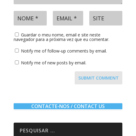
Guardar o meu nome, email e site neste
navegador para a próxima vez que eu comentar.
Notify me of follow-up comments by email.
Notify me of new posts by email.
SUBMIT COMMENT
CONTACTE-NOS / CONTACT US