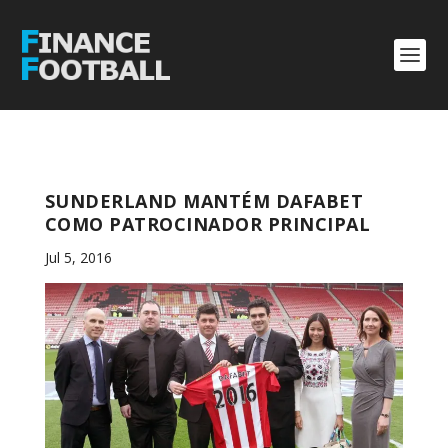
SUNDERLAND MANTÉM DAFABET
COMO PATROCINADOR PRINCIPAL
Jul 5, 2016