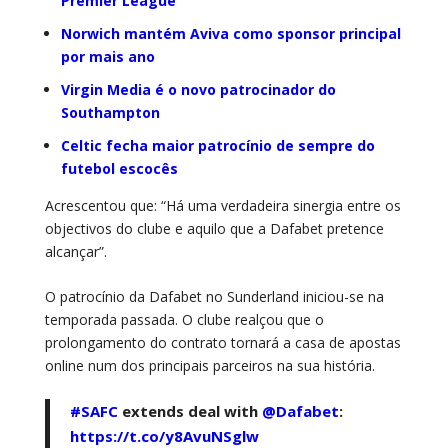
Premier League
Norwich mantém Aviva como sponsor principal
por mais ano
Virgin Media é o novo patrocinador do
Southampton
Celtic fecha maior patrocínio de sempre do
futebol escocês
Acrescentou que: “Há uma verdadeira sinergia entre os
objectivos do clube e aquilo que a Dafabet pretence
alcançar”.
O patrocínio da Dafabet no Sunderland iniciou-se na
temporada passada. O clube realçou que o
prolongamento do contrato tornará a casa de apostas
online num dos principais parceiros na sua história.
#SAFC
extends deal with
@Dafabet
:
https://t.co/y8AvuNSglw