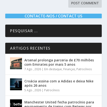
CONTACTE-NOS / CONTACT US
ARTIGOS RECENTES
Arsenal prolonga parceria de £70 milhões
com Emirates por mais 5 anos
7 Ago , 2026
|
Em destaque
,
Finanças
,
Patrocínios
Croácia assina com a Adidas e deixa Nike
após 26 anos
5 Ago , 2026
|
Patrocínios
Manchester United fecha patrocínio para
equipamento de treino com Betway por