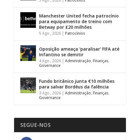
5 Ago , 2026
|
Patrocínios
Manchester United fecha patrocínio
para equipamento de treino com
Betway por £20 milhões
5 Ago , 2026
|
Patrocínios
Oposição ameaça ‘paralisar’ FIFA até
Infantino se demitir
4 Ago , 2026
|
Administração
,
Finanças
,
Governance
Fundo britânico junta €10 milhões
para salvar Bordéus da falência
3 Ago , 2026
|
Administração
,
Finanças
,
Governance
SEGUE-NOS