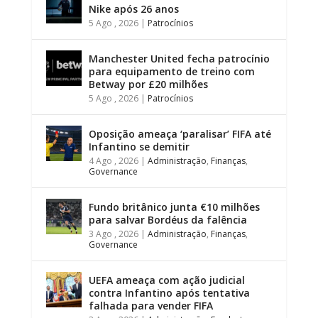
Nike após 26 anos
5 Ago , 2026
|
Patrocínios
Manchester United fecha patrocínio
para equipamento de treino com
Betway por £20 milhões
5 Ago , 2026
|
Patrocínios
Oposição ameaça ‘paralisar’ FIFA até
Infantino se demitir
4 Ago , 2026
|
Administração
,
Finanças
,
Governance
Fundo britânico junta €10 milhões
para salvar Bordéus da falência
3 Ago , 2026
|
Administração
,
Finanças
,
Governance
UEFA ameaça com ação judicial
contra Infantino após tentativa
falhada para vender FIFA