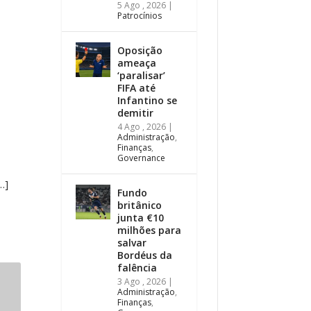
5 Ago , 2026
|
Patrocínios
Oposição
ameaça
‘paralisar’
FIFA até
Infantino se
demitir
4 Ago , 2026
|
Administração
,
Finanças
,
Governance
…]
Fundo
britânico
junta €10
milhões para
salvar
Bordéus da
falência
3 Ago , 2026
|
Administração
,
Finanças
,