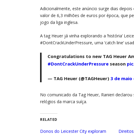
Adicionalmente, este anúncio surge dias depois
valor de 6,3 milhões de euros por época, que pe
jogo da liga inglesa.
A tag Heuer já vinha explorando a ‘história’ Le
#DontCrackUnderPressure, uma ‘catch line’ usa
Congratulations to new TAG Heuer Amb
#DontCrackUnderPressure
season
pi
— TAG Heuer (@TAGHeuer)
3 de maio
No comunicado da Tag Heuer, Ranieri declarou
relógios da marca suíça.
RELATED
Donos do Leicester City exploram
Direitos