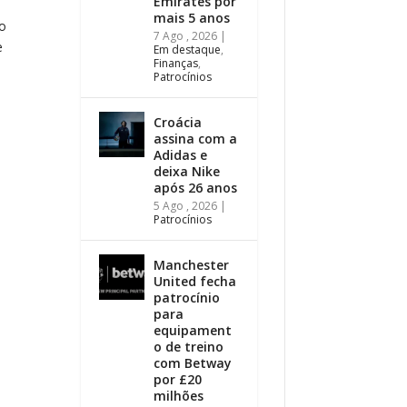
Emirates por
mais 5 anos
no
7 Ago , 2026
|
e
Em destaque
,
Finanças
,
Patrocínios
Croácia
assina com a
Adidas e
deixa Nike
após 26 anos
5 Ago , 2026
|
Patrocínios
Manchester
United fecha
patrocínio
para
equipament
o de treino
com Betway
por £20
milhões