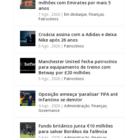
milhões com Emirates por mais 5
anos
7 Ago , 2026
|
Em destaque
,
Finanças
,
Patrocínios
Croácia assina com a Adidas e deixa
Nike após 26 anos
5 Ago , 2026
|
Patrocínios
Manchester United fecha patrocínio
para equipamento de treino com
Betway por £20 milhões
5 Ago , 2026
|
Patrocínios
Oposição ameaça ‘paralisar’ FIFA até
Infantino se demitir
4 Ago , 2026
|
Administração
,
Finanças
,
Governance
Fundo britânico junta €10 milhões
para salvar Bordéus da falência
3 Ago , 2026
|
Administração
,
Finanças
,