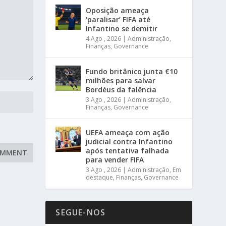
Oposição ameaça
‘paralisar’ FIFA até
Infantino se demitir
4 Ago , 2026
|
Administração
,
Finanças
,
Governance
Fundo britânico junta €10
milhões para salvar
Bordéus da falência
3 Ago , 2026
|
Administração
,
Finanças
,
Governance
UEFA ameaça com ação
judicial contra Infantino
após tentativa falhada
para vender FIFA
3 Ago , 2026
|
Administração
,
Em
destaque
,
Finanças
,
Governance
SEGUE-NOS