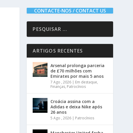
CONTACTE-NOS / CONTACT US
ARTIGOS RECENTES
Arsenal prolonga parceria
de £70 milhões com
Emirates por mais 5 anos
7 Ago , 2026
|
Em destaque
,
Finanças
,
Patrocínios
Croácia assina com a
Adidas e deixa Nike após
26 anos
5 Ago , 2026
|
Patrocínios
Manchester United fecha