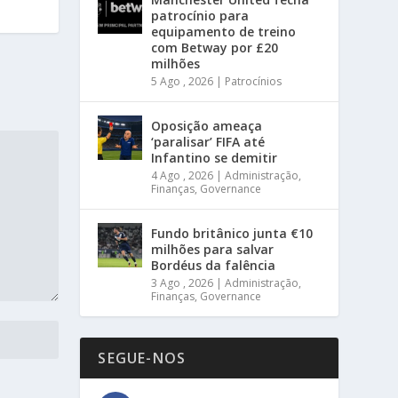
patrocínio para
equipamento de treino
com Betway por £20
milhões
5 Ago , 2026
|
Patrocínios
Oposição ameaça
‘paralisar’ FIFA até
Infantino se demitir
4 Ago , 2026
|
Administração
,
Finanças
,
Governance
Fundo britânico junta €10
milhões para salvar
Bordéus da falência
3 Ago , 2026
|
Administração
,
Finanças
,
Governance
SEGUE-NOS