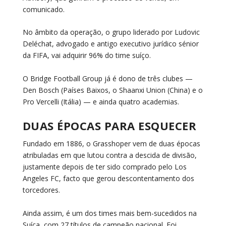
comunicado.
No âmbito da operação, o grupo liderado por Ludovic
Deléchat, advogado e antigo executivo jurídico sénior
da FIFA, vai adquirir 96% do time suíço.
O Bridge Football Group já é dono de três clubes —
Den Bosch (Países Baixos, o Shaanxi Union (China) e o
Pro Vercelli (Itália) — e ainda quatro academias.
DUAS ÉPOCAS PARA ESQUECER
Fundado em 1886, o Grasshoper vem de duas épocas
atribuladas em que lutou contra a descida de divisão,
justamente depois de ter sido comprado pelo Los
Angeles FC, facto que gerou descontentamento dos
torcedores.
Ainda assim, é um dos times mais bem-sucedidos na
Suíça, com 27 títulos de campeão nacional. Foi